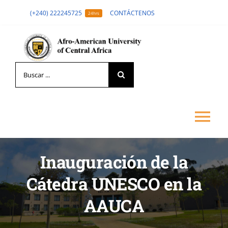
Skip
(+240) 222245725
CONTÁCTENOS
24hrs
to
content
Search
for:
Tog
Nav
Inauguración de la
LA UNIVERSIDAD
Cátedra UNESCO en la
FORMACIÓN
AAUCA
ADMISIÓN