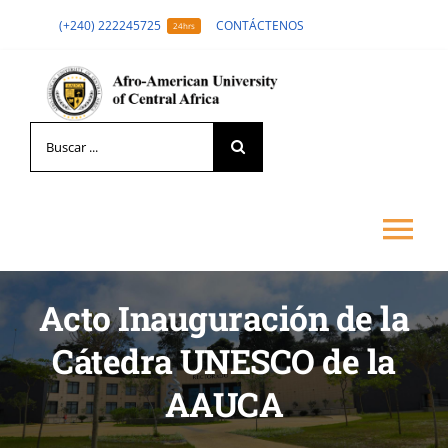
Skip
(+240) 222245725
CONTÁCTENOS
24hrs
to
content
Search
for:
Tog
Nav
Acto Inauguración de la
LA UNIVERSIDAD
Cátedra UNESCO de la
FORMACIÓN
AAUCA
ADMISIÓN