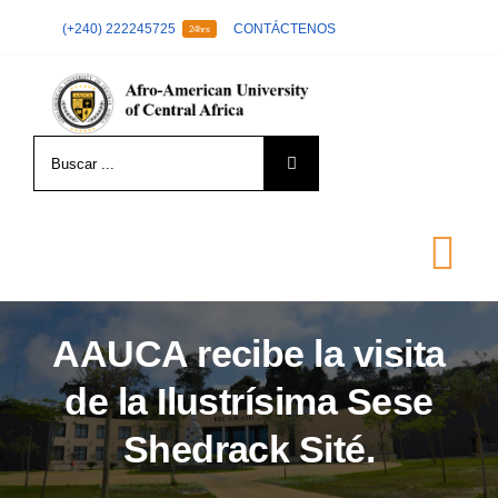
Skip
(+240) 222245725
CONTÁCTENOS
24hrs
to
content
Search
for:
Tog
Nav
AAUCA recibe la visita
LA UNIVERSIDAD
de la Ilustrísima Sese
FORMACIÓN
Shedrack Sité.
ADMISIÓN