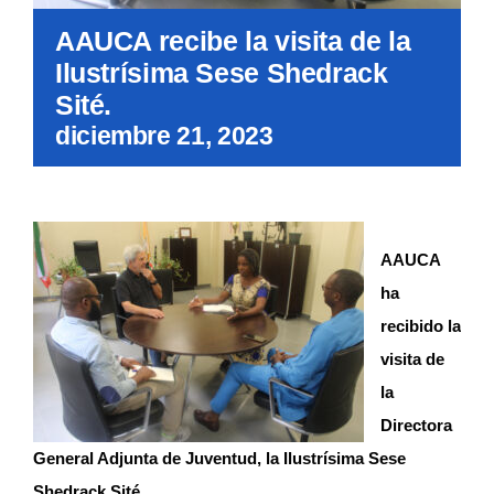
AAUCA recibe la visita de la
Ilustrísima Sese Shedrack
Sité.
diciembre 21, 2023
AAUCA
ha
recibido la
visita de
la
Directora
General Adjunta de Juventud, la Ilustrísima Sese
Shedrack S
it
é
.