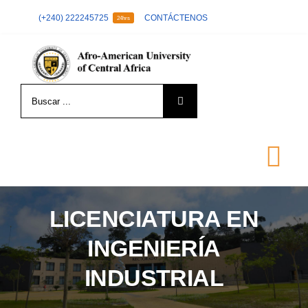
Skip
(+240) 222245725
CONTÁCTENOS
24hrs
to
content
Search
for:
Tog
Nav
LICENCIATURA EN
LA UNIVERSIDAD
INGENIERÍA
FORMACIÓN
INDUSTRIAL
ADMISIÓN