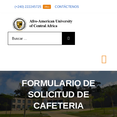
Skip
(+240) 222245725
CONTÁCTENOS
24hrs
to
content
Search
for:
Tog
Nav
FORMULARIO DE
LA UNIVERSIDAD
SOLICITUD DE
FORMACIÓN
CAFETERIA
ADMISIÓN