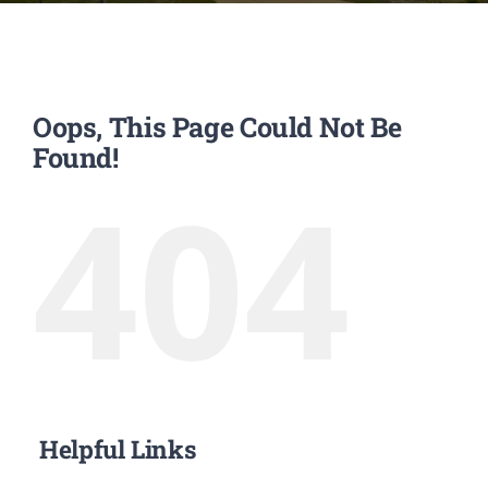
EVENTOS
Oops, This Page Could Not Be
CONVENIOS AAUCA
Found!
404
CÁTEDRA UNESCO
DOCUMENTOS
CONTÁCTENOS
ACCESOS DIRECTOS
Helpful Links