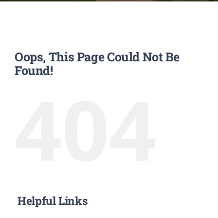
EVENTOS
Oops, This Page Could Not Be
CONVENIOS AAUCA
Found!
404
CÁTEDRA UNESCO
DOCUMENTOS
CONTÁCTENOS
ACCESOS DIRECTOS
Helpful Links