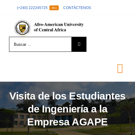
Skip
(+240) 222245725
CONTÁCTENOS
24hrs
to
content
Search
for:
Tog
Nav
Visita de los Estudiantes
LA UNIVERSIDAD
de Ingeniería a la
FORMACIÓN
Empresa AGAPE
ADMISIÓN