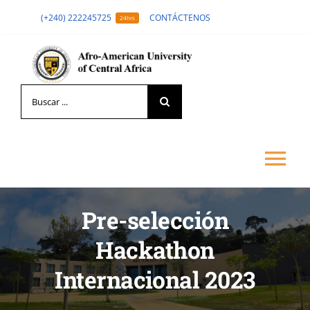
Skip
(+240) 222245725
CONTÁCTENOS
24hrs
to
content
Search
for:
Tog
Nav
Pre-selección
LA UNIVERSIDAD
Hackathon
FORMACIÓN
Internacional 2023
ADMISIÓN