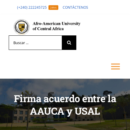
Skip
(+240) 222245725
CONTÁCTENOS
24hrs
to
content
Search
for:
Tog
Nav
LA UNIVERSIDAD
Firma acuerdo entre la
AAUCA y USAL
FORMACIÓN
ADMISIÓN