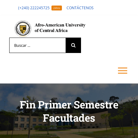
Skip
(+240) 222245725
CONTÁCTENOS
24hrs
to
content
Search
for:
Tog
Nav
LA UNIVERSIDAD
Fin Primer Semestre
Facultades
FORMACIÓN
ADMISIÓN