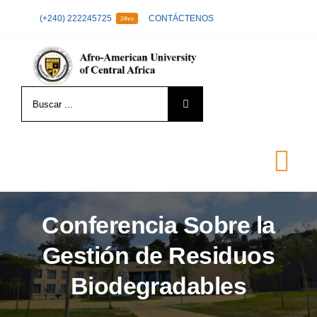
Skip
(+240) 222245725
CONTÁCTENOS
24hrs
to
content
Search
for:
Tog
Nav
Conferencia Sobre la
LA UNIVERSIDAD
Gestión de Residuos
FORMACIÓN
Biodegradables
ADMISIÓN