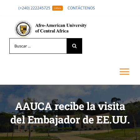
Skip
(+240) 222245725
CONTÁCTENOS
24hrs
to
content
Search
for:
Tog
Nav
LA UNIVERSIDAD
AAUCA recibe la visita
del Embajador de EE.UU.
FORMACIÓN
ADMISIÓN